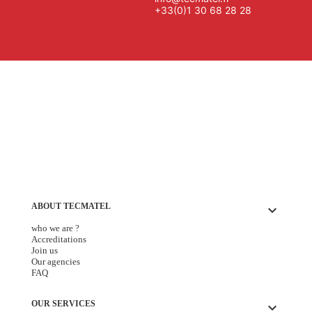
+33(0)1 30 68 28 28
ABOUT TECMATEL
keyboard_arrow_down
who we are ?
Accreditations
Join us
Our agencies
FAQ
OUR SERVICES
keyboard_arrow_down