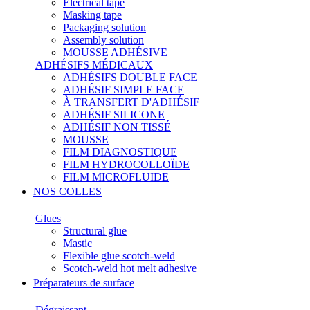
Electrical tape
Masking tape
Packaging solution
Assembly solution
MOUSSE ADHÉSIVE
ADHÉSIFS MÉDICAUX
ADHÉSIFS DOUBLE FACE
ADHÉSIF SIMPLE FACE
À TRANSFERT D'ADHÉSIF
ADHÉSIF SILICONE
ADHÉSIF NON TISSÉ
MOUSSE
FILM DIAGNOSTIQUE
FILM HYDROCOLLOÏDE
FILM MICROFLUIDE
NOS COLLES
Glues
Structural glue
Mastic
Flexible glue scotch-weld
Scotch-weld hot melt adhesive
Préparateurs de surface
Dégraissant