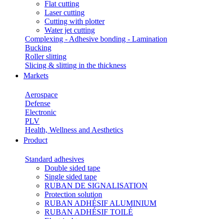
Flat cutting
Laser cutting
Cutting with plotter
Water jet cutting
Complexing - Adhesive bonding - Lamination
Bucking
Roller slitting
Slicing & slitting in the thickness
Markets
Aerospace
Defense
Electronic
PLV
Health, Wellness and Aesthetics
Product
Standard adhesives
Double sided tape
Single sided tape
RUBAN DE SIGNALISATION
Protection solution
RUBAN ADHÉSIF ALUMINIUM
RUBAN ADHÉSIF TOILÉ