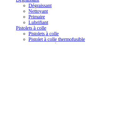
Dégraissant
Nettoyant
Primaire
Lubrifiant
Pistolets à colle
Pistolets à colle
Pistolet à colle thermofusible
Buses pour pistolet à colle
Dévidoirs
Get a quote
Home
NOS ADHESIFS
RUBAN DOUBLE FACE
RUBAN NON TISSE
Ruban non tissé 3M 9086

REF : 9086
Ruban non tissé 3M 9086