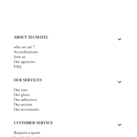
ABOUT TECMATEL
keyboard_arrow_down
who we are ?
Accreditations
Join us
Our agencies
FAQ
OUR SERVICES
keyboard_arrow_down
Our cuts
Our glues
Our adhesives
Our sectors
Our accessories
CUSTOMER SERVICE
keyboard_arrow_down
Request a quote