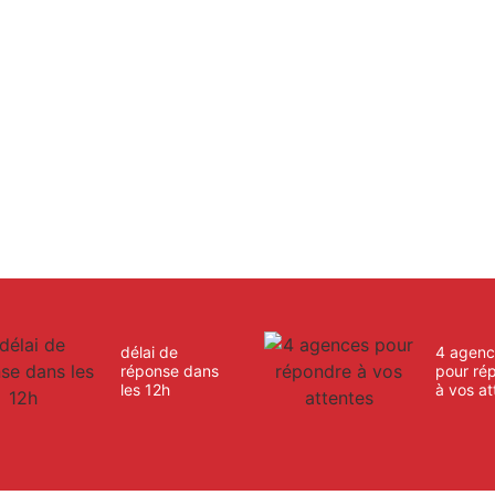
délai de
4 agenc
réponse dans
pour ré
les 12h
à vos at