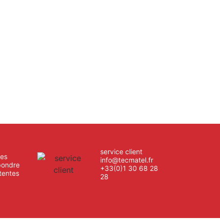
service client
es
info@tecmatel.fr
pondre
+33(0)1 30 68 28
tentes
28