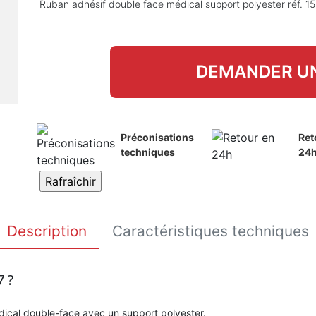
Ruban adhésif double face médical support polyester réf. 1
DEMANDER UN
Préconisations
Ret
techniques
24
Description
Caractéristiques techniques
7 ?
ical double-face avec un support polyester.