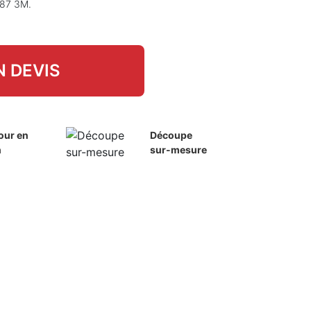
587 3M.
 DEVIS
our en
Découpe
h
sur-mesure