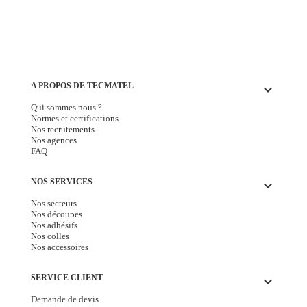
A PROPOS DE TECMATEL
keyboard_arrow_down
Qui sommes nous ?
Normes et certifications
Nos recrutements
Nos agences
FAQ
NOS SERVICES
keyboard_arrow_down
Nos secteurs
Nos découpes
Nos adhésifs
Nos colles
Nos accessoires
SERVICE CLIENT
keyboard_arrow_down
Demande de devis