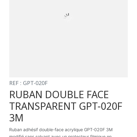
REF : GPT-020F
RUBAN DOUBLE FACE
TRANSPARENT GPT-020F
3M
Ruban adhésif double-face acrylique GPT-020F 3M
modifié sans solvant avec un protecteur filmique en