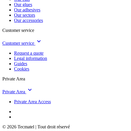
Our glues
Our adhesives
Our sectors
Our accessories
Customer service
keyboard_arrow_down
Customer service
Request a quote
Legal information
Guides
Cookies
Private Area
keyboard_arrow_down
Private Area
Private Area Access
© 2026 Tecmatel | Tout droit réservé