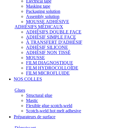
Electrical tape
Masking tape
Packaging solution
Assembly solution
MOUSSE ADHÉSIVE
ADHÉSIFS MÉDICAUX
ADHÉSIFS DOUBLE FACE
ADHÉSIF SIMPLE FACE
À TRANSFERT D'ADHÉSIF
ADHÉSIF SILICONE
ADHÉSIF NON TISSÉ
MOUSSE
FILM DIAGNOSTIQUE
FILM HYDROCOLLOÏDE
FILM MICROFLUIDE
NOS COLLES
Glues
Structural glue
Mastic
Flexible glue scotch-weld
Scotch-weld hot melt adhesive
Préparateurs de surface
Dégraissant