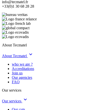
info@tecmatel.fr
+33(0)1 30 68 28 28
About Tecmatel
keyboard_arrow_down
About Tecmatel
who we are ?
Accreditations
Join us
Our agencies
FAQ
Our services
keyboard_arrow_down
Our services
Our cuts