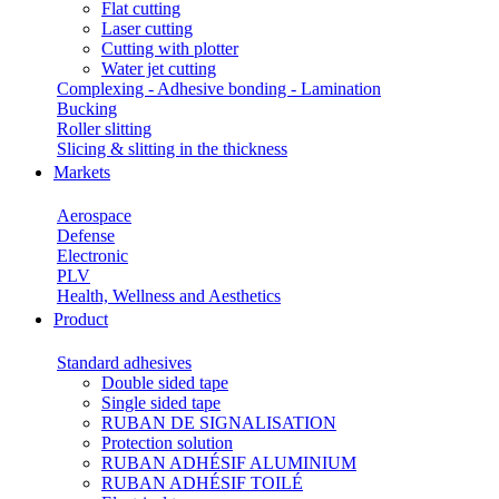
Flat cutting
Laser cutting
Cutting with plotter
Water jet cutting
Complexing - Adhesive bonding - Lamination
Bucking
Roller slitting
Slicing & slitting in the thickness
Markets
Aerospace
Defense
Electronic
PLV
Health, Wellness and Aesthetics
Product
Standard adhesives
Double sided tape
Single sided tape
RUBAN DE SIGNALISATION
Protection solution
RUBAN ADHÉSIF ALUMINIUM
RUBAN ADHÉSIF TOILÉ