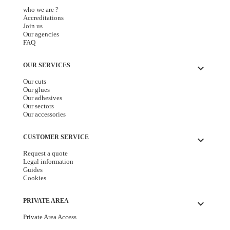
ABOUT TECMATEL
keyboard_arrow_down
who we are ?
Accreditations
Join us
Our agencies
FAQ
OUR SERVICES
keyboard_arrow_down
Our cuts
Our glues
Our adhesives
Our sectors
Our accessories
CUSTOMER SERVICE
keyboard_arrow_down
Request a quote
Legal information
Guides
Cookies
PRIVATE AREA
keyboard_arrow_down
Private Area Access