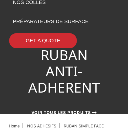
NOS COLLES
PRÉPARATEURS DE SURFACE
GET A QUOTE
RUBAN
ANTI-
ADHERENT
arrow_right_alt
arrow_right_alt
arrow_right_alt
VOIR TOUS LES PRODUITS
VOIR TOUS LES PRODUITS
VOIR TOUS LES PRODUITS
Home
NOS ADHESIFS
RUBAN SIMPLE FACE