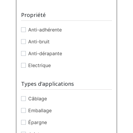
Aux intempéries
Propriété
Chocs
Anti-adhérente
Cisaillement
Anti-bruit
Flammes
Anti-dérapante
Humidité
Electrique
Solvants
Températures élevées
Types d'applications
Vibrations
Câblage
Vieillissement
Emballage
Épargne