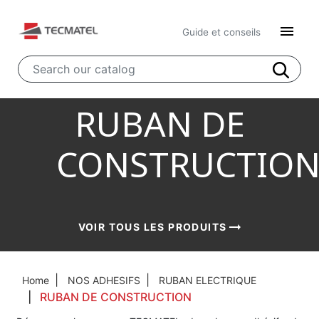

Guide et conseils
RUBAN DE
CONSTRUCTIO
arrow_right_alt
arrow_right_alt
arrow_right_alt
VOIR TOUS LES PRODUITS
VOIR TOUS LES PRODUITS
VOIR TOUS LES PRODUITS
Home
NOS ADHESIFS
RUBAN ELECTRIQUE
RUBAN DE CONSTRUCTION