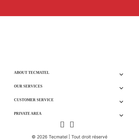
ABOUT TECMATEL
keyboard_arrow_down
OUR SERVICES
keyboard_arrow_down
CUSTOMER SERVICE
keyboard_arrow_down
PRIVATE AREA
keyboard_arrow_down
© 2026 Tecmatel | Tout droit réservé