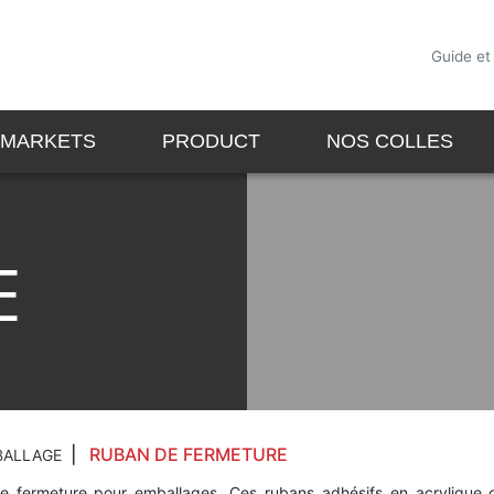
Guide et
MARKETS
PRODUCT
NOS COLLES
E
RUBAN DE FERMETURE
BALLAGE
ermeture pour emballages. Ces rubans adhésifs en acrylique 