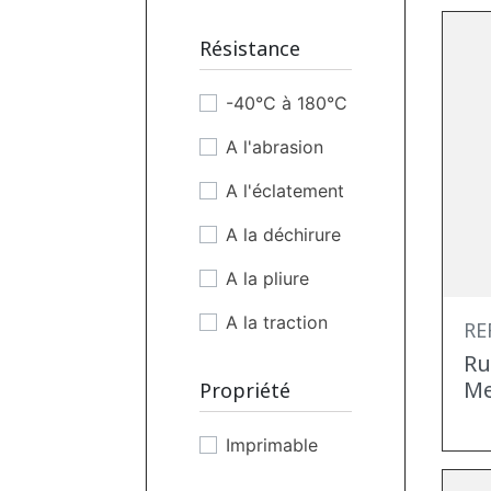
Transparent
Résistance
Vert
-40°C à 180°C
A l'abrasion
A l'éclatement
A la déchirure
A la pliure
A la traction
RE
Ru
Aux agents
Me
Propriété
chimiques
Aux
Imprimable
frottements