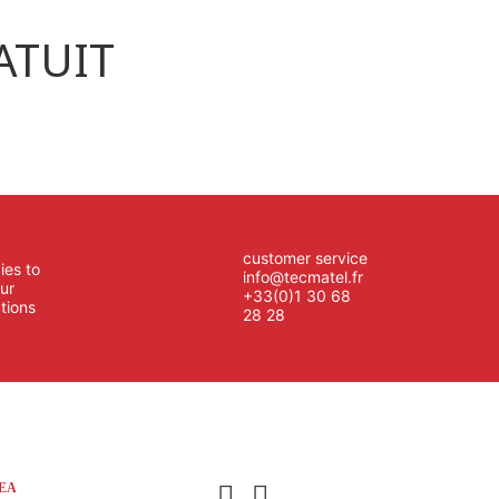
ATUIT
customer service
ies to
info@tecmatel.fr
ur
+33(0)1 30 68
tions
28 28
REA