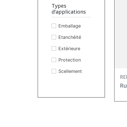
Aux
Types
températures
d'applications
Chocs
Emballage
Cisaillement
Etanchéité
Humidité
Extérieure
Températures
Protection
basses
Scellement
UV
RE
Ru