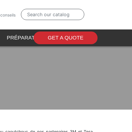
 conseils
PRÉPARATEURS DE SURFACE
GET A QUOTE
ou caoutchouc de nos partenaires 3M et Tesa