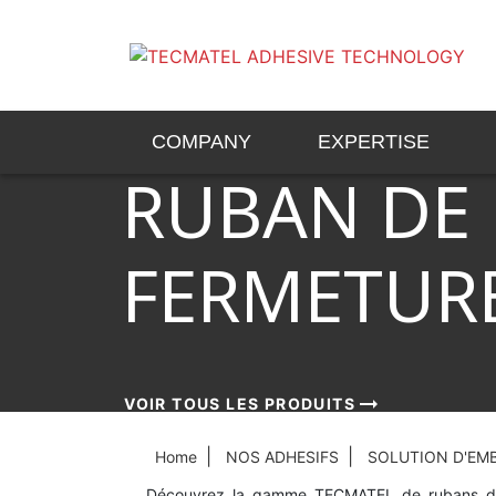
COMPANY
EXPERTISE
RUBAN DE
FERMETUR
arrow_right_alt
arrow_right_alt
arrow_right_alt
VOIR TOUS LES PRODUITS
VOIR TOUS LES PRODUITS
VOIR TOUS LES PRODUITS
Home
NOS ADHESIFS
SOLUTION D'EM
Découvrez la gamme TECMATEL de rubans de f