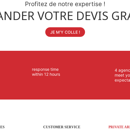
Profitez de notre expertise !
NDER VOTRE DEVIS GR
JE M'Y COLLE !
response time
4 agenc
within 12 hours
meet yo
expecta
CES
CUSTOMER SERVICE
PRIVATE A