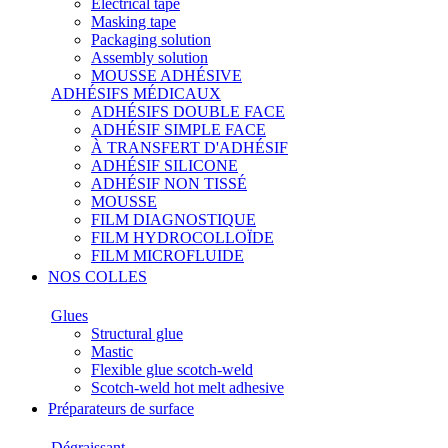
Electrical tape
Masking tape
Packaging solution
Assembly solution
MOUSSE ADHÉSIVE
ADHÉSIFS MÉDICAUX
ADHÉSIFS DOUBLE FACE
ADHÉSIF SIMPLE FACE
À TRANSFERT D'ADHÉSIF
ADHÉSIF SILICONE
ADHÉSIF NON TISSÉ
MOUSSE
FILM DIAGNOSTIQUE
FILM HYDROCOLLOÏDE
FILM MICROFLUIDE
NOS COLLES
Glues
Structural glue
Mastic
Flexible glue scotch-weld
Scotch-weld hot melt adhesive
Préparateurs de surface
Dégraissant