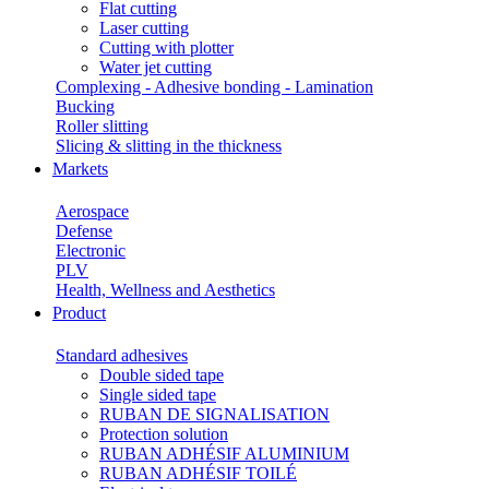
Flat cutting
Laser cutting
Cutting with plotter
Water jet cutting
Complexing - Adhesive bonding - Lamination
Bucking
Roller slitting
Slicing & slitting in the thickness
Markets
Aerospace
Defense
Electronic
PLV
Health, Wellness and Aesthetics
Product
Standard adhesives
Double sided tape
Single sided tape
RUBAN DE SIGNALISATION
Protection solution
RUBAN ADHÉSIF ALUMINIUM
RUBAN ADHÉSIF TOILÉ