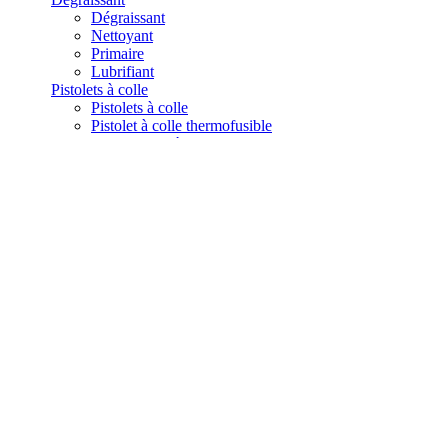
Dégraissant
Nettoyant
Primaire
Lubrifiant
Pistolets à colle
Pistolets à colle
Pistolet à colle thermofusible
Buses pour pistolet à colle
Dévidoirs
Get a quote
Home
NOS ADHESIFS
RUBAN DOUBLE FACE
RUBAN FIN
Ruban papier 3M 410M

REF : 410M
Ruban papier 3M 410M