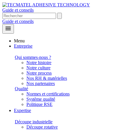
Guide et conseils
Guide et conseils

Menu
Entreprise
Qui sommes-nous ?
Notre histoire
Notre culture
Notre process
Nos RH & matérielles
Nos partenaires
Qualité
Normes et certifications
Système qualité
Politique RSE
Expertise
Découpe industrielle
Découpe rotative