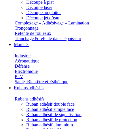
Découpe à plat
Découpe laser
Découpe au plotter
Découpe jet d’eau
Complexage – Adhésivage – Lamination
Tronçonnage
Refente de rouleaux
Tranchage & refente dans l'épaisseur
Marchés
Industrie
Aéronautique
Défense
Electronique
PLV
Santé, Bien-être et Esthétique
Rubans adhésifs
Rubans adhésifs
Ruban adhésif double face
Ruban adhésif simple face
Ruban adhésif de signalisation
Ruban adhésif de protection
Ruban adhésif aluminium