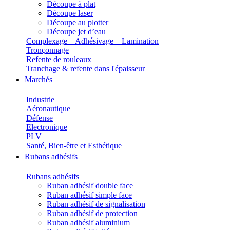
Découpe à plat
Découpe laser
Découpe au plotter
Découpe jet d’eau
Complexage – Adhésivage – Lamination
Tronçonnage
Refente de rouleaux
Tranchage & refente dans l'épaisseur
Marchés
Industrie
Aéronautique
Défense
Electronique
PLV
Santé, Bien-être et Esthétique
Rubans adhésifs
Rubans adhésifs
Ruban adhésif double face
Ruban adhésif simple face
Ruban adhésif de signalisation
Ruban adhésif de protection
Ruban adhésif aluminium