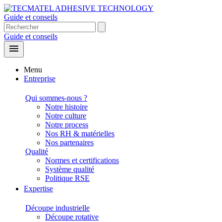
Guide et conseils
Guide et conseils

Menu
Entreprise
Qui sommes-nous ?
Notre histoire
Notre culture
Notre process
Nos RH & matérielles
Nos partenaires
Qualité
Normes et certifications
Système qualité
Politique RSE
Expertise
Découpe industrielle
Découpe rotative