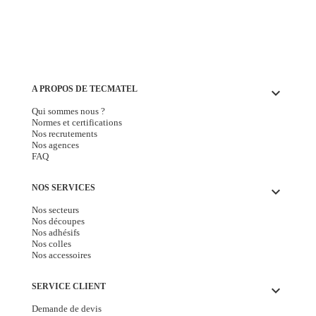
A PROPOS DE TECMATEL
keyboard_arrow_down
Qui sommes nous ?
Normes et certifications
Nos recrutements
Nos agences
FAQ
NOS SERVICES
keyboard_arrow_down
Nos secteurs
Nos découpes
Nos adhésifs
Nos colles
Nos accessoires
SERVICE CLIENT
keyboard_arrow_down
Demande de devis