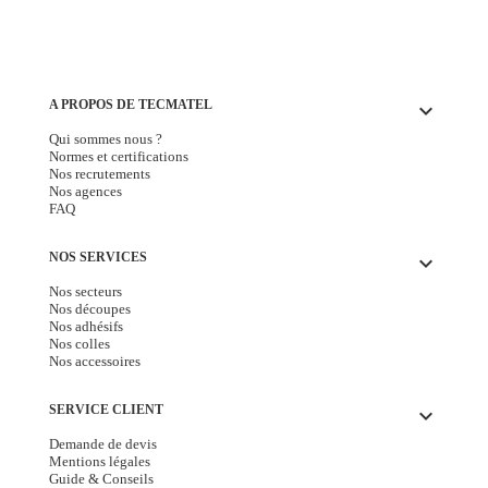
A PROPOS DE TECMATEL
keyboard_arrow_down
Qui sommes nous ?
Normes et certifications
Nos recrutements
Nos agences
FAQ
NOS SERVICES
keyboard_arrow_down
Nos secteurs
Nos découpes
Nos adhésifs
Nos colles
Nos accessoires
SERVICE CLIENT
keyboard_arrow_down
Demande de devis
Mentions légales
Guide & Conseils