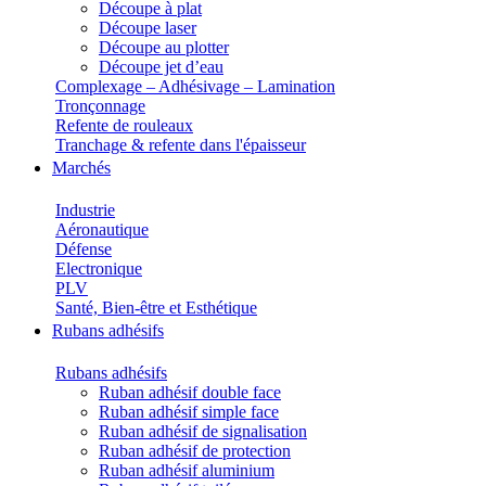
Découpe à plat
Découpe laser
Découpe au plotter
Découpe jet d’eau
Complexage – Adhésivage – Lamination
Tronçonnage
Refente de rouleaux
Tranchage & refente dans l'épaisseur
Marchés
Industrie
Aéronautique
Défense
Electronique
PLV
Santé, Bien-être et Esthétique
Rubans adhésifs
Rubans adhésifs
Ruban adhésif double face
Ruban adhésif simple face
Ruban adhésif de signalisation
Ruban adhésif de protection
Ruban adhésif aluminium