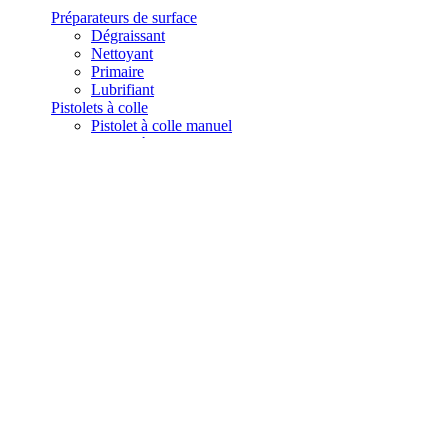
Préparateurs de surface
Dégraissant
Nettoyant
Primaire
Lubrifiant
Pistolets à colle
Pistolet à colle manuel
Pistolet à colle thermofusible
Buses pour pistolet à colle
Dévidoirs
Contactez-nous
Accueil
NOS COLLES
COLLE STRUCTURALE
COLLE EPOXYDE
Structurale bicomposant Scotch-Weld™ époxyde 3520 B/A

REF : 3520 B/A
Structurale bicomposant Scotch-Weld™ époxyde