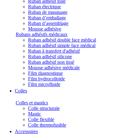
Ruban adhésif toilé
Ruban électrique
Ruban de masquage
Ruban d’emballage
Ruban d’assemblage
Mousse adhésive
Rubans adhésifs médicaux
Ruban adhésif double face médical
Ruban adhésif simple face médical
Ruban à transfert d'adhésif
Ruban adhésif silicone
Ruban adhésif non tissé
Mousse adhésive médicale
Film diagnostique
Film hydrocolloïde
Film microfluide
Colles
Colles et mastics
Colle structurale
Mastic
Colle flexible
Colle thermofusible
Accessoires