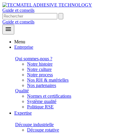
Guide et conseils
Guide et conseils

Menu
Entreprise
Qui sommes-nous ?
Notre histoire
Notre culture
Notre process
Nos RH & matérielles
Nos partenaires
Qualité
Normes et certifications
Système qualité
Politique RSE
Expertise
Découpe industrielle
Découpe rotative