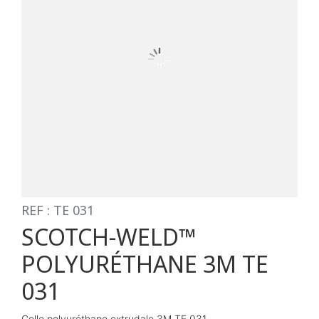
REF : TE 031
SCOTCH-WELD™
POLYURÉTHANE 3M TE
031
Colle polyuréthane extrudale 3M TE 031 .