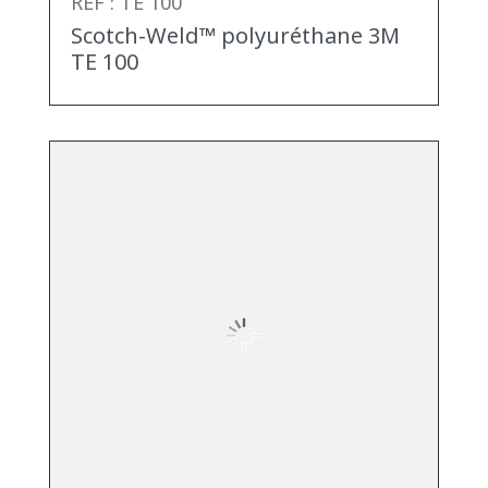
REF : TE 100
Scotch-Weld™ polyuréthane 3M
TE 100