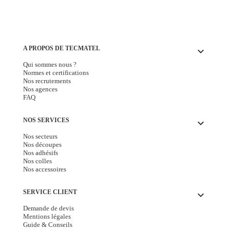
A PROPOS DE TECMATEL
keyboard_arrow_down
Qui sommes nous ?
Normes et certifications
Nos recrutements
Nos agences
FAQ
NOS SERVICES
keyboard_arrow_down
Nos secteurs
Nos découpes
Nos adhésifs
Nos colles
Nos accessoires
SERVICE CLIENT
keyboard_arrow_down
Demande de devis
Mentions légales
Guide & Conseils