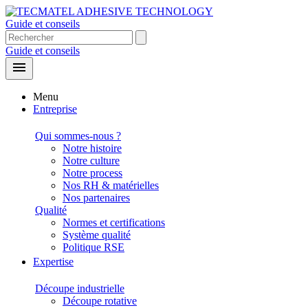
Guide et conseils
Guide et conseils

Menu
Entreprise
Qui sommes-nous ?
Notre histoire
Notre culture
Notre process
Nos RH & matérielles
Nos partenaires
Qualité
Normes et certifications
Système qualité
Politique RSE
Expertise
Découpe industrielle
Découpe rotative