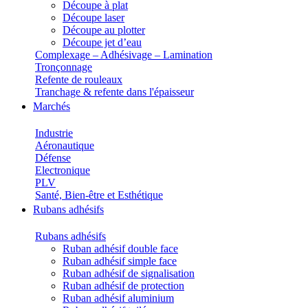
Découpe à plat
Découpe laser
Découpe au plotter
Découpe jet d’eau
Complexage – Adhésivage – Lamination
Tronçonnage
Refente de rouleaux
Tranchage & refente dans l'épaisseur
Marchés
Industrie
Aéronautique
Défense
Electronique
PLV
Santé, Bien-être et Esthétique
Rubans adhésifs
Rubans adhésifs
Ruban adhésif double face
Ruban adhésif simple face
Ruban adhésif de signalisation
Ruban adhésif de protection
Ruban adhésif aluminium