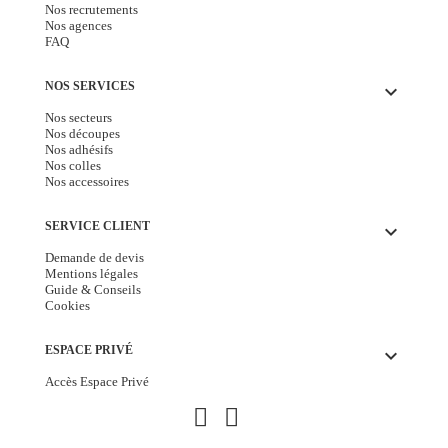
Nos recrutements
Nos agences
FAQ
NOS SERVICES
keyboard_arrow_down
Nos secteurs
Nos découpes
Nos adhésifs
Nos colles
Nos accessoires
SERVICE CLIENT
keyboard_arrow_down
Demande de devis
Mentions légales
Guide & Conseils
Cookies
ESPACE PRIVÉ
keyboard_arrow_down
Accès Espace Privé