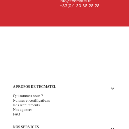
info@tecmatel.fr
+33(0)1 30 68 28 28
A PROPOS DE TECMATEL
keyboard_arrow_down
Qui sommes nous ?
Normes et certifications
Nos recrutements
Nos agences
FAQ
NOS SERVICES
keyboard_arrow_down