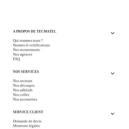
A PROPOS DE TECMATEL
keyboard_arrow_down
Qui sommes nous ?
Normes et certifications
Nos recrutements
Nos agences
FAQ
NOS SERVICES
keyboard_arrow_down
Nos secteurs
Nos découpes
Nos adhésifs
Nos colles
Nos accessoires
SERVICE CLIENT
keyboard_arrow_down
Demande de devis
Mentions légales