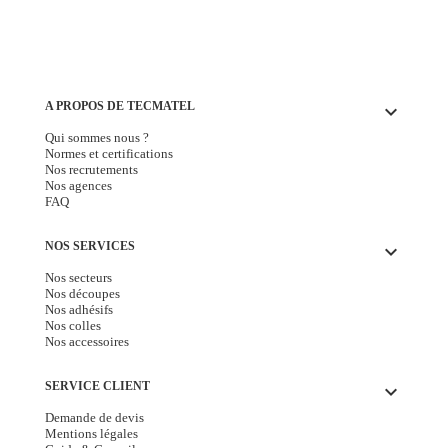
A PROPOS DE TECMATEL
keyboard_arrow_down
Qui sommes nous ?
Normes et certifications
Nos recrutements
Nos agences
FAQ
NOS SERVICES
keyboard_arrow_down
Nos secteurs
Nos découpes
Nos adhésifs
Nos colles
Nos accessoires
SERVICE CLIENT
keyboard_arrow_down
Demande de devis
Mentions légales