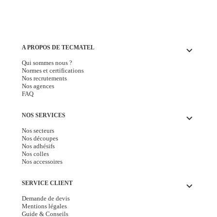
A PROPOS DE TECMATEL
keyboard_arrow_down
Qui sommes nous ?
Normes et certifications
Nos recrutements
Nos agences
FAQ
NOS SERVICES
keyboard_arrow_down
Nos secteurs
Nos découpes
Nos adhésifs
Nos colles
Nos accessoires
SERVICE CLIENT
keyboard_arrow_down
Demande de devis
Mentions légales
Guide & Conseils