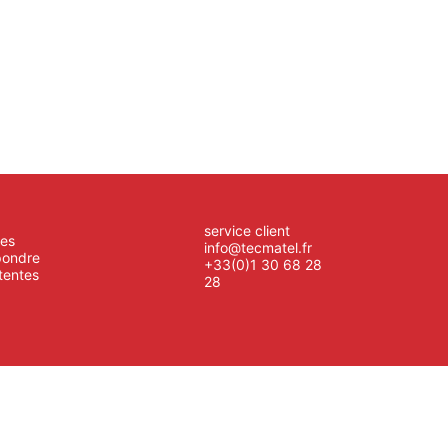
service client
es
info@tecmatel.fr
pondre
+33(0)1 30 68 28
tentes
28