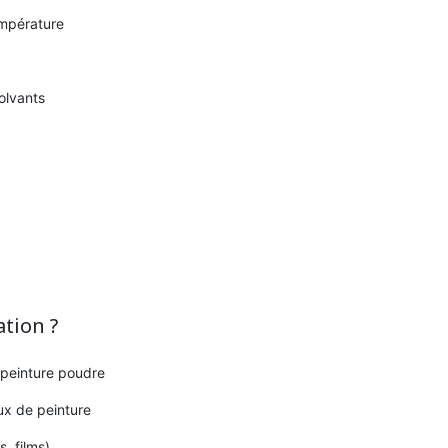
empérature
olvants
ation ?
 peinture poudre
ux de peinture
, films)