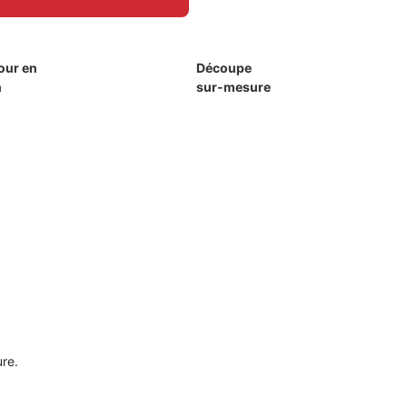
our en
Découpe
h
sur-mesure
ure.