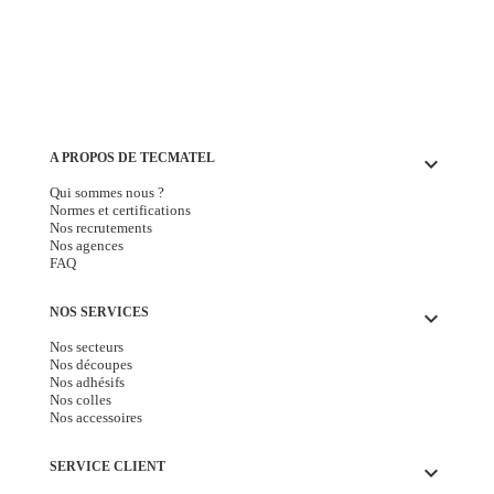
A PROPOS DE TECMATEL
keyboard_arrow_down
Qui sommes nous ?
Normes et certifications
Nos recrutements
Nos agences
FAQ
NOS SERVICES
keyboard_arrow_down
Nos secteurs
Nos découpes
Nos adhésifs
Nos colles
Nos accessoires
SERVICE CLIENT
keyboard_arrow_down