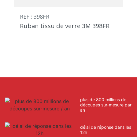
REF : 398FR
Ruban tissu de verre 3M 398FR
plus de 800 millions de
découpes sur-mesure par
an
délai de réponse dans les
12h