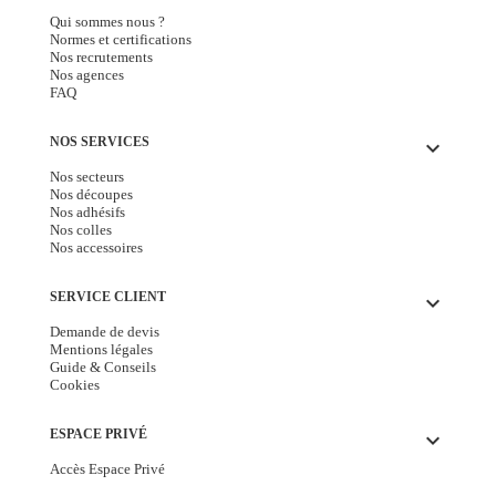
Qui sommes nous ?
Normes et certifications
Nos recrutements
Nos agences
FAQ
NOS SERVICES
keyboard_arrow_down
Nos secteurs
Nos découpes
Nos adhésifs
Nos colles
Nos accessoires
SERVICE CLIENT
keyboard_arrow_down
Demande de devis
Mentions légales
Guide & Conseils
Cookies
ESPACE PRIVÉ
keyboard_arrow_down
Accès Espace Privé