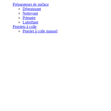
Préparateurs de surface
Dégraissant
Nettoyant
Primaire
Lubrifiant
Pistolets à colle
Pistolet à colle manuel
Pistolet à colle thermofusible
Buses pour pistolet à colle
Dévidoirs
Contactez-nous
Accueil
RUBANS ADHÉSIFS
RUBAN ADHÉSIF DOUBLE FACE
A TRANSFERT D'ADHESIF
Ruban transfert VHB™ 3M 9473

REF : 9473
Ruban transfert VHB™ 3M 9473