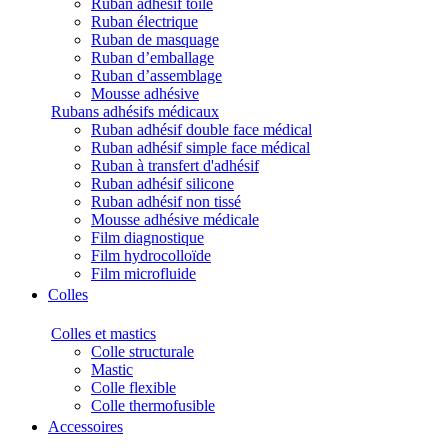
Ruban adhésif toilé
Ruban électrique
Ruban de masquage
Ruban d’emballage
Ruban d’assemblage
Mousse adhésive
Rubans adhésifs médicaux
Ruban adhésif double face médical
Ruban adhésif simple face médical
Ruban à transfert d'adhésif
Ruban adhésif silicone
Ruban adhésif non tissé
Mousse adhésive médicale
Film diagnostique
Film hydrocolloïde
Film microfluide
Colles
Colles et mastics
Colle structurale
Mastic
Colle flexible
Colle thermofusible
Accessoires