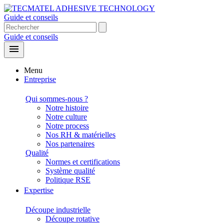
Guide et conseils
Guide et conseils

Menu
Entreprise
Qui sommes-nous ?
Notre histoire
Notre culture
Notre process
Nos RH & matérielles
Nos partenaires
Qualité
Normes et certifications
Système qualité
Politique RSE
Expertise
Découpe industrielle
Découpe rotative