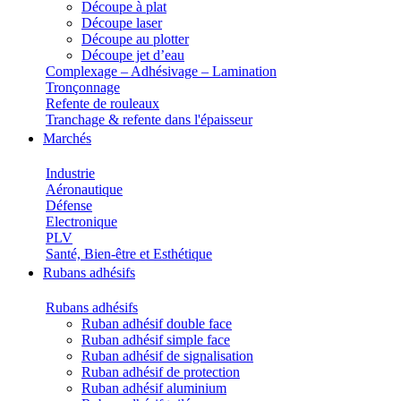
Découpe à plat
Découpe laser
Découpe au plotter
Découpe jet d’eau
Complexage – Adhésivage – Lamination
Tronçonnage
Refente de rouleaux
Tranchage & refente dans l'épaisseur
Marchés
Industrie
Aéronautique
Défense
Electronique
PLV
Santé, Bien-être et Esthétique
Rubans adhésifs
Rubans adhésifs
Ruban adhésif double face
Ruban adhésif simple face
Ruban adhésif de signalisation
Ruban adhésif de protection
Ruban adhésif aluminium