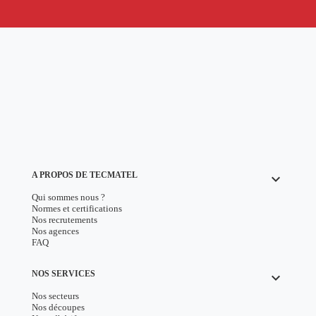
A PROPOS DE TECMATEL
keyboard_arrow_down
Qui sommes nous ?
Normes et certifications
Nos recrutements
Nos agences
FAQ
NOS SERVICES
keyboard_arrow_down
Nos secteurs
Nos découpes