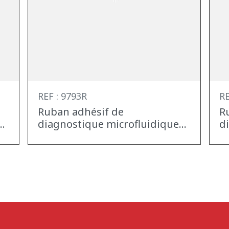
REF : 9793R
RE
Ruban adhésif de
R
..
diagnostique microfluidique...
d