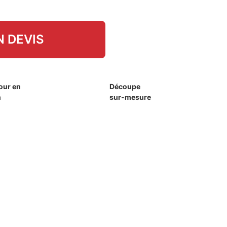
 DEVIS
our en
Découpe
h
sur-mesure