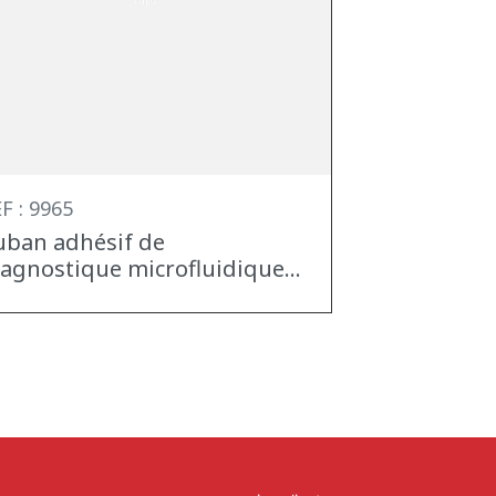
F : 9965
uban adhésif de
iagnostique microfluidique...