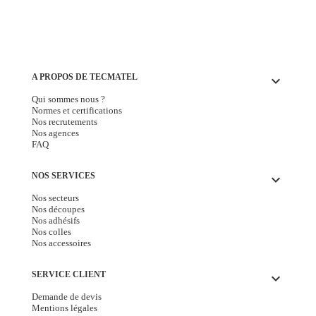
A PROPOS DE TECMATEL
keyboard_arrow_down
Qui sommes nous ?
Normes et certifications
Nos recrutements
Nos agences
FAQ
NOS SERVICES
keyboard_arrow_down
Nos secteurs
Nos découpes
Nos adhésifs
Nos colles
Nos accessoires
SERVICE CLIENT
keyboard_arrow_down
Demande de devis
Mentions légales