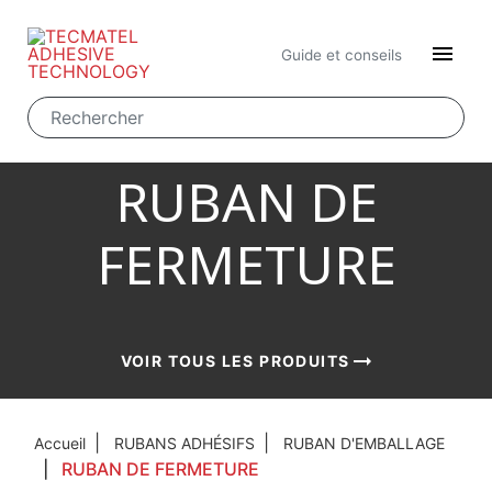

Guide et conseils
RUBAN DE
FERMETURE
arrow_right_alt
arrow_right_alt
arrow_right_alt
VOIR TOUS LES PRODUITS
VOIR TOUS LES PRODUITS
VOIR TOUS LES PRODUITS
Accueil
RUBANS ADHÉSIFS
RUBAN D'EMBALLAGE
RUBAN DE FERMETURE