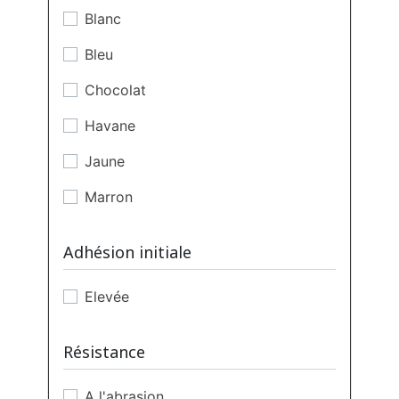
Blanc
Bleu
Chocolat
Havane
Jaune
Marron
Noir
Adhésion initiale
Orange
Elevée
Rouge
Transparent
Résistance
Vert
A l'abrasion