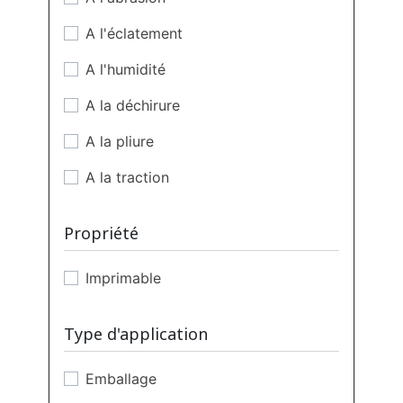
A l'éclatement
A l'humidité
A la déchirure
A la pliure
A la traction
Au cisaillement
Propriété
Au déchirement
Imprimable
Aux agents chimiques
Aux chocs
Type d'application
Aux frottements
Emballage
Aux températures